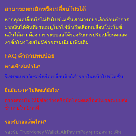
สามารถยกเลิกหรือเปลี่ยนโปรได้
หากคุณเปลี่ยนใจไม่รับโปรโมชั่น สามารถยกเลิกก่อนทำการ
ฝากเงินได้ทันทีผ่านเมนูโปรไฟล์ หรือเลือกเปลี่ยนโปรโมชั่
นอื่นได้ตามต้องการ ระบบออโต้รองรับการปรับเปลี่ยนตลอด
24 ชั่วโมง โดยไม่มีค่าธรรมเนียมเพิ่มเติม
FAQ คำถามพบบ่อย
ทางเข้าล่มทำไง?
รีเฟรชเบราว์เซอร์หรือเปลี่ยนลิงก์สำรองในหน้าโปรโมชั่น
ยืนยัน OTP ไม่ติดแก้ยังไง?
ตรวจสอบไม่ให้มีช่องว่างหรือปิดโหมดเครื่องบิน รอระบบส่ง
ซ้ำภายใน 1 นาที
รองรับวอลเล็ตไหม?
รองรับ TrueMoney Wallet, AirPay, mPay ทุกช่องทาง เติม