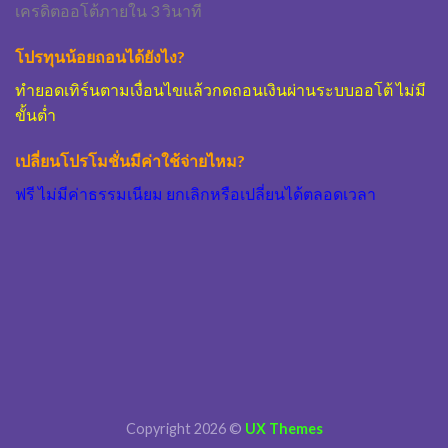
เครดิตออโต้ภายใน 3 วินาที
โปรทุนน้อยถอนได้ยังไง?
ทำยอดเทิร์นตามเงื่อนไขแล้วกดถอนเงินผ่านระบบออโต้ ไม่มี
ขั้นต่ำ
เปลี่ยนโปรโมชั่นมีค่าใช้จ่ายไหม?
ฟรี ไม่มีค่าธรรมเนียม ยกเลิกหรือเปลี่ยนได้ตลอดเวลา
Copyright 2026 ©
UX Themes