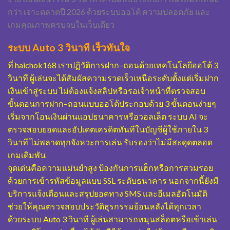
กว่า เจาะตลาดปี 2026 ด้วยระบบออโต้ ความปลอดภัย และ
เกมคุณภาพครบจบในเว็บเดียว
ระบบ Auto 3 วินาที เร็วทันใจ
ที่ haichok168 เราปฏิวัติการฝาก–ถอนด้วยเทคโนโลยีออโต้ 3
วินาที ผู้เล่นจะได้สัมผัสความรวดเร็วเหนือระดับตั้งแต่เริ่มฝาก
เงินเข้าสู่ระบบ ไม่ต้องแจ้งสลิปหรือรอเจ้าหน้าที่ตรวจสอบ
ขั้นตอนการฝาก–ถอนแบบออโต้ประกอบด้วย 3 ขั้นตอนง่ายๆ
เริ่มจากโอนเงินผ่านแอปธนาคารหรือวอลเล็ต ระบบ AI จะ
ตรวจสอบยอดและอัปเดตเครดิตทันทีในบัญชีผู้ใช้ภายใน 3
วินาที ไม่พลาดทุกจังหวะการเล่น รับรองว่าไม่มีสะดุดตลอด
เกมเดิมพัน
จุดเด่นคือความแม่นยำสูง ป้องกันการแฮ็กหรือการสวมรอย
ด้วยการเข้ารหัสข้อมูลแบบ SSL ระดับธนาคาร นอกจากนี้ยังมี
บริการแจ้งเตือนและสรุปยอดทาง SMS และอีเมลอัตโนมัติ
ช่วยให้คุณตรวจสอบประวัติธุรกรรมย้อนหลังได้ทุกเวลา
ด้วยระบบ Auto 3 วินาที ผู้เล่นสามารถหมุนสล็อตหรือเข้าเล่น