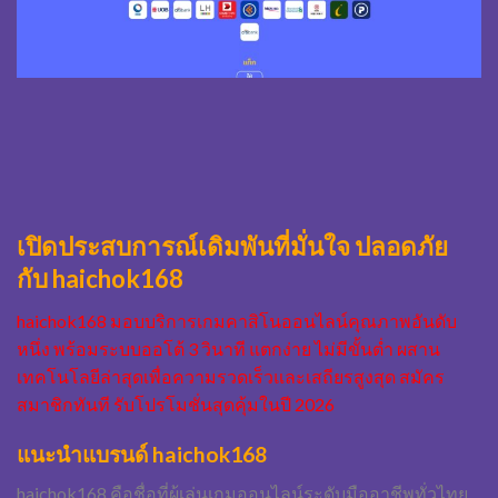
เปิดประสบการณ์เดิมพันที่มั่นใจ ปลอดภัย
กับ haichok168
haichok168 มอบบริการเกมคาสิโนออนไลน์คุณภาพอันดับ
หนึ่ง พร้อมระบบออโต้ 3 วินาที แตกง่าย ไม่มีขั้นต่ำ ผสาน
เทคโนโลยีล่าสุดเพื่อความรวดเร็วและเสถียรสูงสุด สมัคร
สมาชิกทันที รับโปรโมชั่นสุดคุ้มในปี 2026
แนะนำแบรนด์ haichok168
haichok168 คือชื่อที่ผู้เล่นเกมออนไลน์ระดับมืออาชีพทั่วไทย