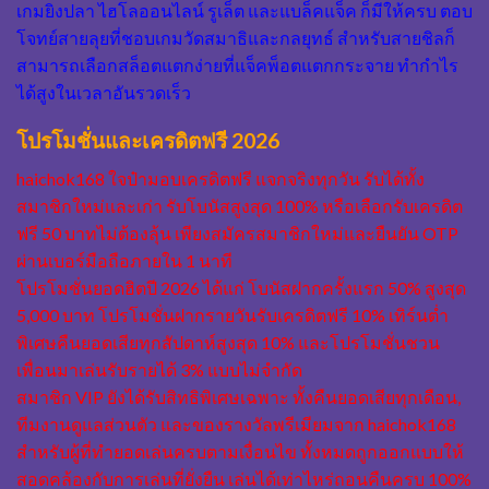
เกมยิงปลา ไฮโลออนไลน์ รูเล็ต และแบล็คแจ็ค ก็มีให้ครบ ตอบ
โจทย์สายลุยที่ชอบเกมวัดสมาธิและกลยุทธ์ สำหรับสายชิลก็
สามารถเลือกสล็อตแตกง่ายที่แจ็คพ็อตแตกกระจาย ทำกำไร
ได้สูงในเวลาอันรวดเร็ว
โปรโมชั่นและเครดิตฟรี 2026
haichok168 ใจป๋ามอบเครดิตฟรี แจกจริงทุกวัน รับได้ทั้ง
สมาชิกใหม่และเก่า รับโบนัสสูงสุด 100% หรือเลือกรับเครดิต
ฟรี 50 บาทไม่ต้องลุ้น เพียงสมัครสมาชิกใหม่และยืนยัน OTP
ผ่านเบอร์มือถือภายใน 1 นาที
โปรโมชั่นยอดฮิตปี 2026 ได้แก่ โบนัสฝากครั้งแรก 50% สูงสุด
5,000 บาท โปรโมชั่นฝากรายวันรับเครดิตฟรี 10% เทิร์นต่ำ
พิเศษคืนยอดเสียทุกสัปดาห์สูงสุด 10% และโปรโมชั่นชวน
เพื่อนมาเล่นรับรายได้ 3% แบบไม่จำกัด
สมาชิก VIP ยังได้รับสิทธิพิเศษเฉพาะ ทั้งคืนยอดเสียทุกเดือน,
ทีมงานดูแลส่วนตัว และของรางวัลพรีเมียมจาก haichok168
สำหรับผู้ที่ทำยอดเล่นครบตามเงื่อนไข ทั้งหมดถูกออกแบบให้
สอดคล้องกับการเล่นที่ยั่งยืน เล่นได้เท่าไหร่ถอนคืนครบ 100%